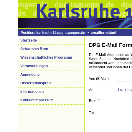
Position:
karlsruhe11.dpg-tagungen.de
> emailform.html
Startseite
DPG E-Mail Form
Schwarzes Brett
Die E-Mail-Addressen auf d
Wissenschaftliches Programm
Wenn Sie eine Nachricht mi
mißbraucht wird - das nac
Veranstaltungen
versendet und Ihnen der E
Anmeldung
Von (E-Mail):
Dissertationspreis
An:
Informationen
Kontakt/Impressum
Betreff:
Text: