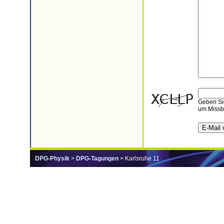
Geben Sie
um Missbr
DPG-Physik
>
DPG-Tagungen
> Karlsruhe 11